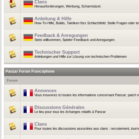
Clans
Herausforderungen, Werbung, Scharmützel.
Anleitung & Hilfe
How-To-Hilfe, Builds, Taktiken fürs Schlachtfeld. Stelle Fragen oder t
Feedback & Anregungen
Stets willkommen, Spieler-Feedback und Anregungen.
Technischer Support
Anleitungen und Hilfe zur Lösung von technischen Problemen
Panzar Forum Francophone
Forum
Annonces
Vous trouverez ici toutes les informations concernant Panzar: patch 
Discussions Générales
Le lieu pour tous les échanges relatifs à Panzar
Clans
Pour toutes les discussions associées aux clans : recrutement, tournoi