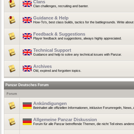
Clans
Clan challenges, recruiting and banter.
Guidance & Help
How-To's, best class builds, tactics for the battlegrounds. Write ab
Feedback & Suggestions
Player feedback and suggestions, always highly appreciated.
Technical Support
Guidance and help to solve any technical issues with Panzar.
Archives
Old, expired and forgotten topics.
Panzar Deutsches Forum
Forum
Ankündigungen
Beinhaltet alle offiziellen Informationen, inklusive Forumregeln, News
Allgemeine Panzar Diskussion
Forum für alle Panzar betreffende Themen, die nicht Teil eines ander