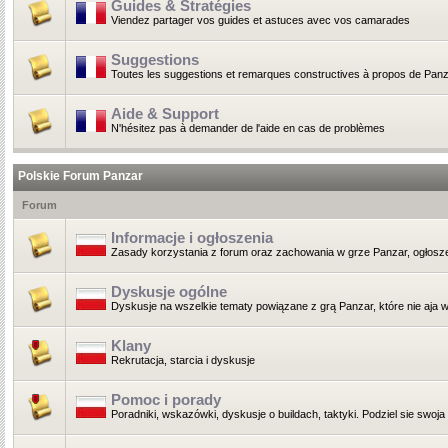
Guides & Stratégies
Viendez partager vos guides et astuces avec vos camarades
Suggestions
Toutes les suggestions et remarques constructives à propos de Panz
Aide & Support
N'hésitez pas à demander de l'aide en cas de problèmes
Polskie Forum Panzar
Forum
Informacje i ogłoszenia
Zasady korzystania z forum oraz zachowania w grze Panzar, ogłoszen
Dyskusje ogólne
Dyskusje na wszelkie tematy powiązane z grą Panzar, które nie aja wł
Klany
Rekrutacja, starcia i dyskusje
Pomoc i porady
Poradniki, wskazówki, dyskusje o buildach, taktyki. Podziel sie swoja