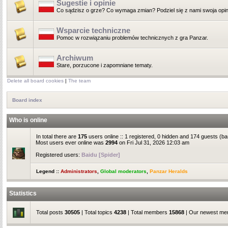
Sugestie i opinie
Co sądzisz o grze? Co wymaga zmian? Podziel się z nami swoja opin
Wsparcie techniczne
Pomoc w rozwiązaniu problemów technicznych z gra Panzar.
Archiwum
Stare, porzucone i zapomniane tematy.
Delete all board cookies
|
The team
Board index
Who is online
In total there are
175
users online :: 1 registered, 0 hidden and 174 guests (b
Most users ever online was
2994
on Fri Jul 31, 2026 12:03 am
Registered users:
Baidu [Spider]
Legend ::
Administrators
,
Global moderators
,
Panzar Heralds
Statistics
Total posts
30505
| Total topics
4238
| Total members
15868
| Our newest m