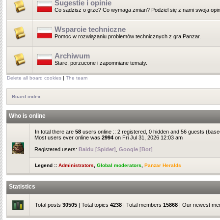
Sugestie i opinie
Co sądzisz o grze? Co wymaga zmian? Podziel się z nami swoja opin
Wsparcie techniczne
Pomoc w rozwiązaniu problemów technicznych z gra Panzar.
Archiwum
Stare, porzucone i zapomniane tematy.
Delete all board cookies
|
The team
Board index
Who is online
In total there are
58
users online :: 2 registered, 0 hidden and 56 guests (base
Most users ever online was
2994
on Fri Jul 31, 2026 12:03 am
Registered users:
Baidu [Spider]
,
Google [Bot]
Legend ::
Administrators
,
Global moderators
,
Panzar Heralds
Statistics
Total posts
30505
| Total topics
4238
| Total members
15868
| Our newest m