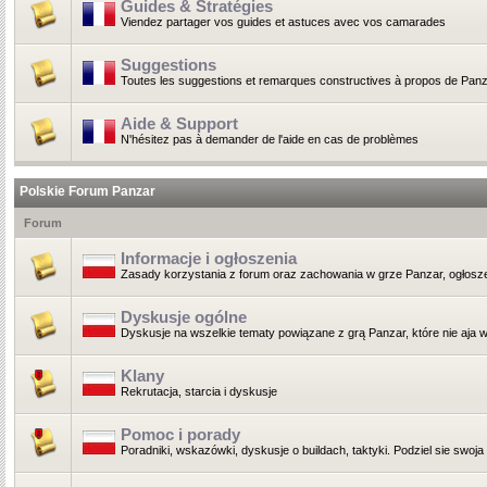
Guides & Stratégies
Viendez partager vos guides et astuces avec vos camarades
Suggestions
Toutes les suggestions et remarques constructives à propos de Panz
Aide & Support
N'hésitez pas à demander de l'aide en cas de problèmes
Polskie Forum Panzar
Forum
Informacje i ogłoszenia
Zasady korzystania z forum oraz zachowania w grze Panzar, ogłoszen
Dyskusje ogólne
Dyskusje na wszelkie tematy powiązane z grą Panzar, które nie aja wł
Klany
Rekrutacja, starcia i dyskusje
Pomoc i porady
Poradniki, wskazówki, dyskusje o buildach, taktyki. Podziel sie swoja