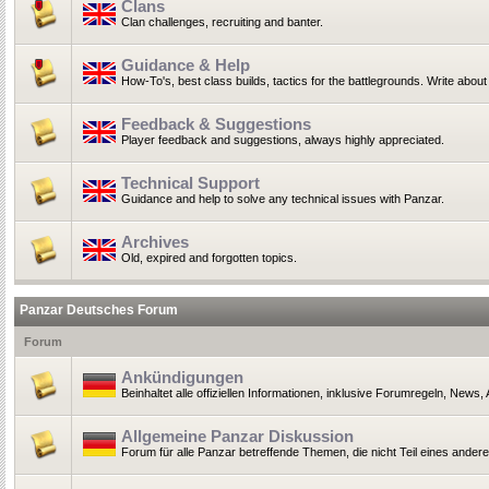
Clans
Clan challenges, recruiting and banter.
Guidance & Help
How-To's, best class builds, tactics for the battlegrounds. Write ab
Feedback & Suggestions
Player feedback and suggestions, always highly appreciated.
Technical Support
Guidance and help to solve any technical issues with Panzar.
Archives
Old, expired and forgotten topics.
Panzar Deutsches Forum
Forum
Ankündigungen
Beinhaltet alle offiziellen Informationen, inklusive Forumregeln, News
Allgemeine Panzar Diskussion
Forum für alle Panzar betreffende Themen, die nicht Teil eines ander