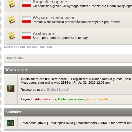
Sugestie i opinie
Co sądzisz o grze? Co wymaga zmian? Podziel się z nami swoja opin
Wsparcie techniczne
Pomoc w rozwiązaniu problemów technicznych z gra Panzar.
Archiwum
Stare, porzucone i zapomniane tematy.
Delete all board cookies
|
The team
Board index
Who is online
In total there are
89
users online :: 1 registered, 0 hidden and 88 guests (base
Most users ever online was
2994
on Fri Jul 31, 2026 12:03 am
Registered users:
Baidu [Spider]
Legend ::
Administrators
,
Global moderators
,
Panzar Heralds
Statistics
Total posts
30505
| Total topics
4238
| Total members
15868
| Our newest m