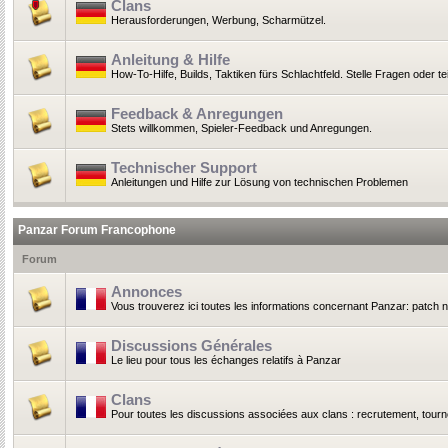
Clans
Herausforderungen, Werbung, Scharmützel.
Anleitung & Hilfe
How-To-Hilfe, Builds, Taktiken fürs Schlachtfeld. Stelle Fragen oder t
Feedback & Anregungen
Stets willkommen, Spieler-Feedback und Anregungen.
Technischer Support
Anleitungen und Hilfe zur Lösung von technischen Problemen
Panzar Forum Francophone
Forum
Annonces
Vous trouverez ici toutes les informations concernant Panzar: patch 
Discussions Générales
Le lieu pour tous les échanges relatifs à Panzar
Clans
Pour toutes les discussions associées aux clans : recrutement, tournoi