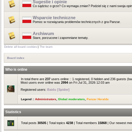
Sugestie i opinie
Co sądzisz o grze? Co wymaga zmian? Podziel się z nami swoja opin
Wsparcie techniczne
Pomoc w rozwiązaniu problemów technicznych z gra Panzar.
Archiwum
Stare, porzucone i zapomniane tematy.
Delete all board cookies
|
The team
Board index
Who is online
In total there are
237
users online :: 1 registered, 0 hidden and 236 guests (b
Most users ever online was
2994
on Fri Jul 31, 2026 12:03 am
Registered users:
Baidu [Spider]
Legend ::
Administrators
,
Global moderators
,
Panzar Heralds
Statistics
Total posts
30505
| Total topics
4238
| Total members
15868
| Our newest m