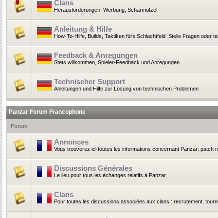
Clans
Herausforderungen, Werbung, Scharmützel.
Anleitung & Hilfe
How-To-Hilfe, Builds, Taktiken fürs Schlachtfeld. Stelle Fragen oder t
Feedback & Anregungen
Stets willkommen, Spieler-Feedback und Anregungen.
Technischer Support
Anleitungen und Hilfe zur Lösung von technischen Problemen
Panzar Forum Francophone
Forum
Annonces
Vous trouverez ici toutes les informations concernant Panzar: patch 
Discussions Générales
Le lieu pour tous les échanges relatifs à Panzar
Clans
Pour toutes les discussions associées aux clans : recrutement, tournoi