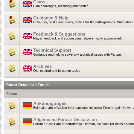
Clans
Clan challenges, recruiting and banter.
Guidance & Help
How-To's, best class builds, tactics for the battlegrounds. Write ab
Feedback & Suggestions
Player feedback and suggestions, always highly appreciated.
Technical Support
Guidance and help to solve any technical issues with Panzar.
Archives
Old, expired and forgotten topics.
Panzar Deutsches Forum
Forum
Ankündigungen
Beinhaltet alle offiziellen Informationen, inklusive Forumregeln, News
Allgemeine Panzar Diskussion
Forum für alle Panzar betreffende Themen, die nicht Teil eines ander