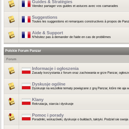
Guides & Stratégies
Viendez partager vos guides et astuces avec vos camarades
Suggestions
Toutes les suggestions et remarques constructives à propos de Panz
Aide & Support
N'hésitez pas à demander de l'aide en cas de problèmes
Polskie Forum Panzar
Forum
Informacje i ogłoszenia
Zasady korzystania z forum oraz zachowania w grze Panzar, ogłoszen
Dyskusje ogólne
Dyskusje na wszelkie tematy powiązane z grą Panzar, które nie aja wł
Klany
Rekrutacja, starcia i dyskusje
Pomoc i porady
Poradniki, wskazówki, dyskusje o buildach, taktyki. Podziel sie swoja