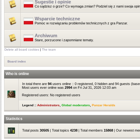
Sugestie i opinie
Co sądzisz o grze? Co wymaga zmian? Podziel się z nami swoja opin
Wsparcie techniczne
Pomoc w rozwiązaniu problemów technicznych z gra Panzar.
Archiwum
Stare, porzucone i zapomniane tematy.
Delete all board cookies
|
The team
Board index
Who is online
In total there are
94
users online :: 0 registered, 0 hidden and 94 guests (base
Most users ever online was
2994
on Fri Jul 31, 2026 12:03 am
Registered users: No registered users
Legend ::
Administrators
,
Global moderators
,
Panzar Heralds
Statistics
Total posts
30505
| Total topics
4238
| Total members
15868
| Our newest m