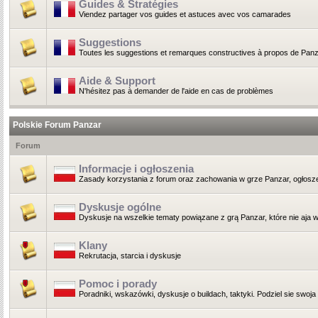
Guides & Stratégies
Viendez partager vos guides et astuces avec vos camarades
Suggestions
Toutes les suggestions et remarques constructives à propos de Panz
Aide & Support
N'hésitez pas à demander de l'aide en cas de problèmes
Polskie Forum Panzar
Forum
Informacje i ogłoszenia
Zasady korzystania z forum oraz zachowania w grze Panzar, ogłoszen
Dyskusje ogólne
Dyskusje na wszelkie tematy powiązane z grą Panzar, które nie aja wł
Klany
Rekrutacja, starcia i dyskusje
Pomoc i porady
Poradniki, wskazówki, dyskusje o buildach, taktyki. Podziel sie swoja