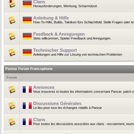
Clans
Herausforderungen, Werbung, Scharmützel.
Anleitung & Hilfe
How-To-Hilfe, Builds, Taktiken fürs Schlachtfeld. Stelle Fragen oder t
Feedback & Anregungen
Stets willkommen, Spieler-Feedback und Anregungen.
Technischer Support
Anleitungen und Hilfe zur Lösung von technischen Problemen
Panzar Forum Francophone
Forum
Annonces
Vous trouverez ici toutes les informations concernant Panzar: patch 
Discussions Générales
Le lieu pour tous les échanges relatifs à Panzar
Clans
Pour toutes les discussions associées aux clans : recrutement, tournoi