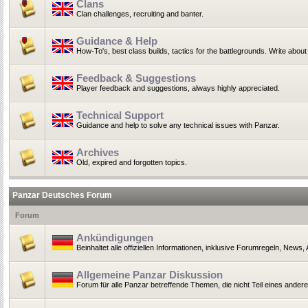
Clans
Clan challenges, recruiting and banter.
Guidance & Help
How-To's, best class builds, tactics for the battlegrounds. Write ab
Feedback & Suggestions
Player feedback and suggestions, always highly appreciated.
Technical Support
Guidance and help to solve any technical issues with Panzar.
Archives
Old, expired and forgotten topics.
Panzar Deutsches Forum
Forum
Ankündigungen
Beinhaltet alle offiziellen Informationen, inklusive Forumregeln, News
Allgemeine Panzar Diskussion
Forum für alle Panzar betreffende Themen, die nicht Teil eines ander