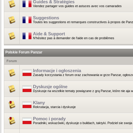
Guides & Stratégies
Viendez partager vos guides et astuces avec vos camarades
Suggestions
Toutes les suggestions et remarques constructives à propos de Panz
Aide & Support
N'hésitez pas à demander de l'aide en cas de problèmes
Polskie Forum Panzar
Forum
Informacje i ogłoszenia
Zasady korzystania z forum oraz zachowania w grze Panzar, ogłoszen
Dyskusje ogólne
Dyskusje na wszelkie tematy powiązane z grą Panzar, które nie aja wł
Klany
Rekrutacja, starcia i dyskusje
Pomoc i porady
Poradniki, wskazówki, dyskusje o buildach, taktyki. Podziel sie swoja