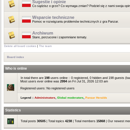
Sugestie i opinie
Co sądzisz o grze? Co wymaga zmian? Podziel się z nami swoja opin
Wsparcie techniczne
Pomoc w rozwiązaniu problemów technicznych z gra Panzar.
Archiwum
Stare, porzucone i zapomniane tematy.
Delete all board cookies
|
The team
Board index
Who is online
In total there are
198
users online :: 0 registered, 0 hidden and 198 guests (b
Most users ever online was
2994
on Fri Jul 31, 2026 12:03 am
Registered users: No registered users
Legend ::
Administrators
,
Global moderators
,
Panzar Heralds
Statistics
Total posts
30505
| Total topics
4238
| Total members
15868
| Our newest m