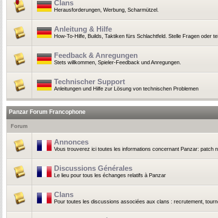
Clans
Herausforderungen, Werbung, Scharmützel.
Anleitung & Hilfe
How-To-Hilfe, Builds, Taktiken fürs Schlachtfeld. Stelle Fragen oder t
Feedback & Anregungen
Stets willkommen, Spieler-Feedback und Anregungen.
Technischer Support
Anleitungen und Hilfe zur Lösung von technischen Problemen
Panzar Forum Francophone
Forum
Annonces
Vous trouverez ici toutes les informations concernant Panzar: patch 
Discussions Générales
Le lieu pour tous les échanges relatifs à Panzar
Clans
Pour toutes les discussions associées aux clans : recrutement, tournoi