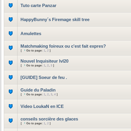
Tuto carte Panzar
HappyBunny´s Firemage skill tree
Amulettes
Matchmaking foireux ou c'est fait expres?
[
Go to page:
1
,
2
]
Nouvel Inquisiteur lvl20
[
Go to page:
1
,
2
,
3
]
[GUIDE] Soeur de feu .
Guide du Paladin
[
Go to page:
1
,
2
,
3
,
4
]
Video LoukaN en ICE
conseils sorcière des glaces
[
Go to page:
1
,
2
]