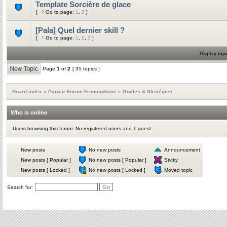
Template Sorcière de glace
[
Go to page:
1
,
2
]
[Pala] Quel dernier skill ?
[
Go to page:
1
,
2
,
3
]
Display topi
Page
1
of
2
[ 35 topics ]
Board index
»
Panzar Forum Francophone
»
Guides & Stratégies
Who is online
Users browsing this forum: No registered users and 1 guest
New posts
No new posts
Announcement
New posts [ Popular ]
No new posts [ Popular ]
Sticky
New posts [ Locked ]
No new posts [ Locked ]
Moved topic
Search for: