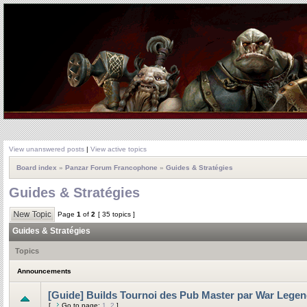
View unanswered posts
|
View active topics
Board index
»
Panzar Forum Francophone
»
Guides & Stratégies
Guides & Stratégies
Page
1
of
2
[ 35 topics ]
Guides & Stratégies
Topics
Announcements
[Guide] Builds Tournoi des Pub Master par War Lege
[
Go to page:
1
,
2
]