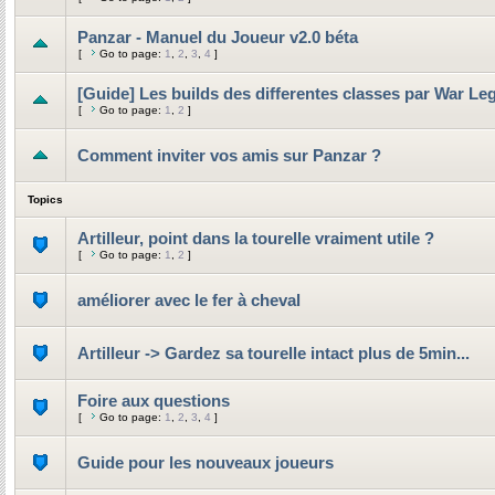
Panzar - Manuel du Joueur v2.0 béta
[
Go to page:
1
,
2
,
3
,
4
]
[Guide] Les builds des differentes classes par War Le
[
Go to page:
1
,
2
]
Comment inviter vos amis sur Panzar ?
Topics
Artilleur, point dans la tourelle vraiment utile ?
[
Go to page:
1
,
2
]
améliorer avec le fer à cheval
Artilleur -> Gardez sa tourelle intact plus de 5min...
Foire aux questions
[
Go to page:
1
,
2
,
3
,
4
]
Guide pour les nouveaux joueurs