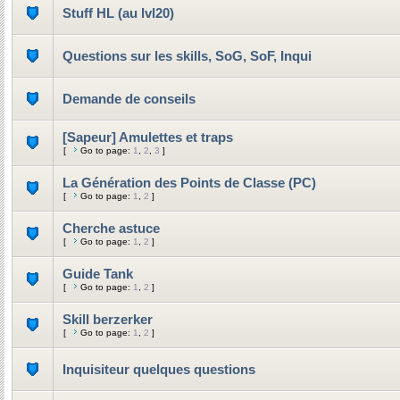
Stuff HL (au lvl20)
Questions sur les skills, SoG, SoF, Inqui
Demande de conseils
[Sapeur] Amulettes et traps
[
Go to page:
1
,
2
,
3
]
La Génération des Points de Classe (PC)
[
Go to page:
1
,
2
]
Cherche astuce
[
Go to page:
1
,
2
]
Guide Tank
[
Go to page:
1
,
2
]
Skill berzerker
[
Go to page:
1
,
2
]
Inquisiteur quelques questions