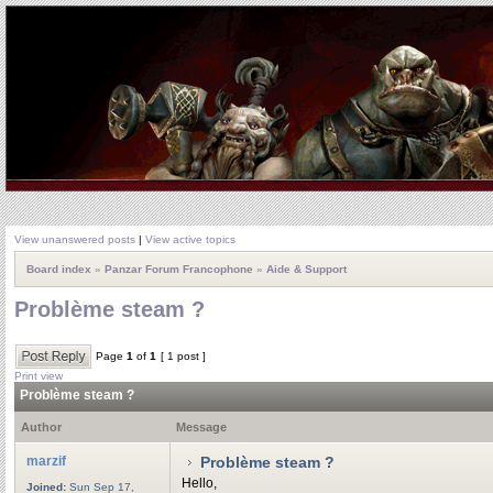
View unanswered posts
|
View active topics
Board index
»
Panzar Forum Francophone
»
Aide & Support
Problème steam ?
Page
1
of
1
[ 1 post ]
Print view
Problème steam ?
Author
Message
marzif
Problème steam ?
Hello,
Joined:
Sun Sep 17,