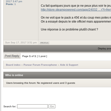
2017 3:47 pm
Posts:
1
Ca fait quelques jours que je ne peux plus voir le je
http://store.steampowered.com/app/24032 ... r?l=fre
On ne voit que le pack a 45€ et du coup mes potes n
On a essayé depuis le site officiel mais apparemmen
Une réponse à ce problème plutôt chiant ?
Sun Sep 17, 2017 3:51 pm
Display pos
Page
1
of
1
[ 1 post ]
Board index
»
Panzar Forum Francophone
»
Aide & Support
Who is online
Users browsing this forum: No registered users and 3 guests
Search for: