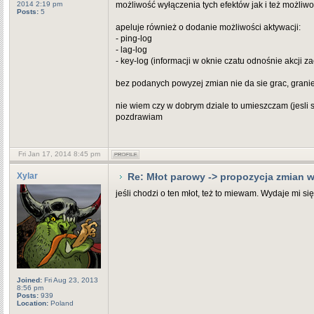
2014 2:19 pm
możliwość wyłączenia tych efektów jak i też możliw
Posts:
5
apeluje również o dodanie możliwości aktywacji:
- ping-log
- lag-log
- key-log (informacji w oknie czatu odnośnie akcji za
bez podanych powyzej zmian nie da sie grac, granie
nie wiem czy w dobrym dziale to umieszczam (jesli
pozdrawiam
Fri Jan 17, 2014 8:45 pm
Xylar
Re: Młot parowy -> propozycja zmian
jeśli chodzi o ten młot, też to miewam. Wydaje mi s
Joined:
Fri Aug 23, 2013
8:56 pm
Posts:
939
Location:
Poland