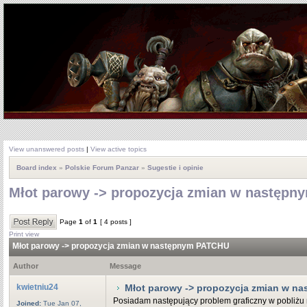
View unanswered posts
|
View active topics
Board index
»
Polskie Forum Panzar
»
Sugestie i opinie
Młot parowy -> propozycja zmian w następ
Page
1
of
1
[ 4 posts ]
Print view
Młot parowy -> propozycja zmian w następnym PATCHU
Author
Message
kwietniu24
Młot parowy -> propozycja zmian w n
Posiadam następujący problem graficzny w pobliż
Joined:
Tue Jan 07,