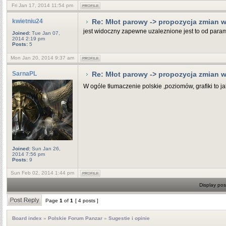
Fri Jan 17, 2014 11:54 pm
kwietniu24
Re: Młot parowy -> propozycja zmian
jest widoczny zapewne uzaleznione jest to od parame
Joined:
Tue Jan 07,
2014 2:19 pm
Posts:
5
Mon Jan 20, 2014 9:37 am
SarnaPL
Re: Młot parowy -> propozycja zmian
W ogóle tłumaczenie polskie ,poziomów, grafiki to ja
Joined:
Sun Jan 26,
2014 7:56 pm
Posts:
9
Sun Feb 02, 2014 1:44 pm
Display pos
Page
1
of
1
[ 4 posts ]
Board index
»
Polskie Forum Panzar
»
Sugestie i opinie